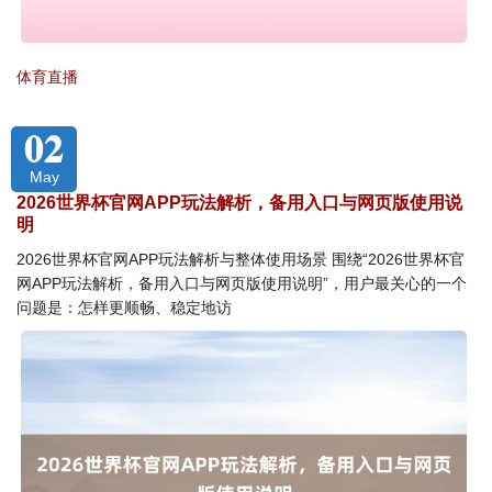
体育直播
02
May
2026世界杯官网APP玩法解析，备用入口与网页版使用说
明
2026世界杯官网APP玩法解析与整体使用场景 围绕“2026世界杯官
网APP玩法解析，备用入口与网页版使用说明”，用户最关心的一个
问题是：怎样更顺畅、稳定地访