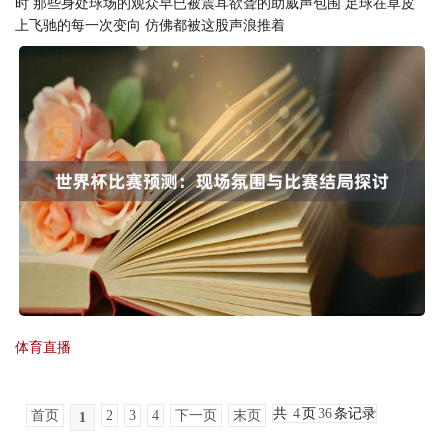
时 那些身处球场的观众早已被震耳欲聋的助威声包围 足球在草皮
上飞驰的每一次变向 仿佛都被这股声浪推着
体育直播
共
4
页
36
条记录
首页
2
3
4
下一页
末页
1