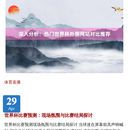
体育直播
29
Apr
世界杯比赛预测：现场氛围与比赛结局探讨
世界杯比赛预测现场氛围与比赛结局探讨 当球迷在屏幕前高声呐喊