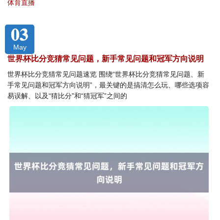
体育直播
03
May
世界杯比分竞猜常见问题，新手常见问题和冠军方向说明
世界杯比分竞猜常见问题速览 围绕“世界杯比分竞猜常见问题、新
手常见问题和冠军方向说明”，最关键的是搞清怎么玩、哪些选项容
易误解、以及“猜比分”和“猜冠军”之间的