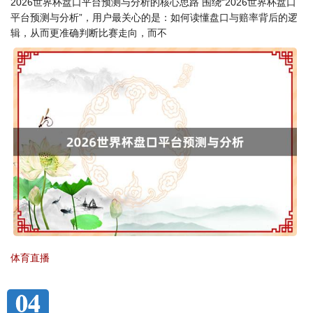
2026世界杯盘口平台预测与分析的核心思路 围绕“2026世界杯盘口
平台预测与分析”，用户最关心的是：如何读懂盘口与赔率背后的逻
辑，从而更准确判断比赛走向，而不
体育直播
04