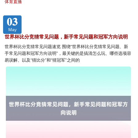
体育直播
03
May
世界杯比分竞猜常见问题，新手常见问题和冠军方向说明
世界杯比分竞猜常见问题速览 围绕“世界杯比分竞猜常见问题、新
手常见问题和冠军方向说明”，最关键的是搞清怎么玩、哪些选项容
易误解、以及“猜比分”和“猜冠军”之间的