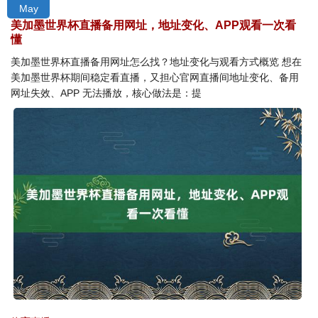
May
美加墨世界杯直播备用网址，地址变化、APP观看一次看
懂
美加墨世界杯直播备用网址怎么找？地址变化与观看方式概览 想在
美加墨世界杯期间稳定看直播，又担心官网直播间地址变化、备用
网址失效、APP 无法播放，核心做法是：提