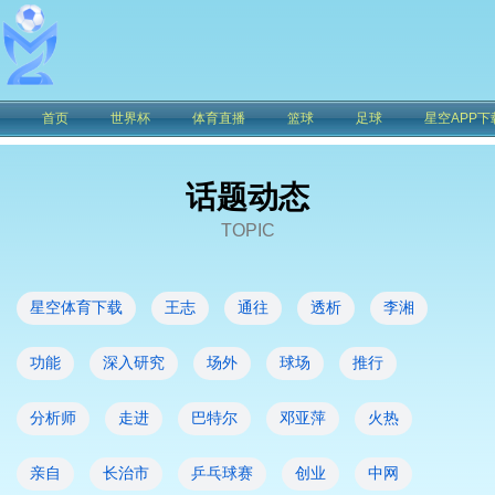
首页
世界杯
体育直播
篮球
足球
星空APP下
话题动态
TOPIC
星空体育下载
王志
通往
透析
李湘
功能
深入研究
场外
球场
推行
分析师
走进
巴特尔
邓亚萍
火热
亲自
长治市
乒乓球赛
创业
中网