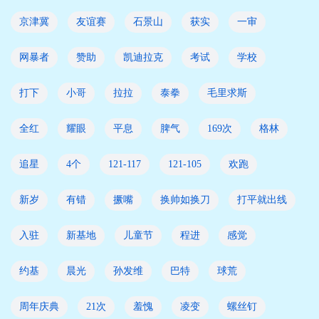
京津冀
友谊赛
石景山
获实
一审
网暴者
赞助
凯迪拉克
考试
学校
打下
小哥
拉拉
泰拳
毛里求斯
全红
耀眼
平息
脾气
169次
格林
追星
4个
121-117
121-105
欢跑
新岁
有错
撅嘴
换帅如换刀
打平就出线
入驻
新基地
儿童节
程进
感觉
约基
晨光
孙发维
巴特
球荒
周年庆典
21次
羞愧
凌变
螺丝钉