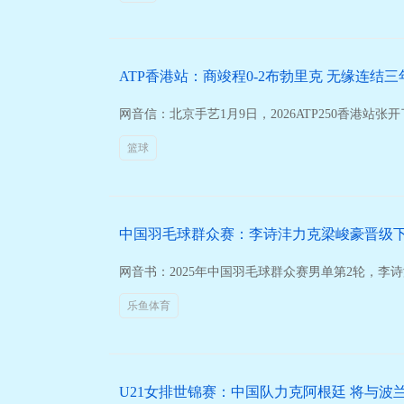
ATP香港站：商竣程0-2布勃里克 无缘连结
网音信：北京手艺1月9日，2026ATP250香港站张
篮球
中国羽毛球群众赛：李诗沣力克梁峻豪晋级
网音书：2025年中国羽毛球群众赛男单第2轮，李
乐鱼体育
U21女排世锦赛：中国队力克阿根廷 将与波