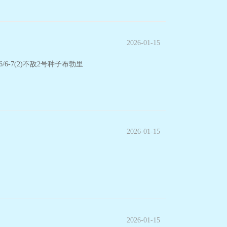
2026-01-15
6-7(2)不敌2号种子布勃里
2026-01-15
2026-01-15