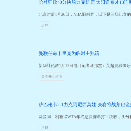
哈登狂砍40分快船力克雄鹿 太阳送奇才13连
北京时辰1月26日，NBA旧例赛，以下是三场比赛的综述
足球
曼联任命卡里克为临时主熟谙
新华社伦敦1月13日电（记者马邦杰）英超曼联俱
关于开元棋牌
萨巴伦卡2-1力克阿尼西莫娃 决赛将战莱巴金
网音问：利雅得WTA年终总决赛单打半决赛，头号
足球