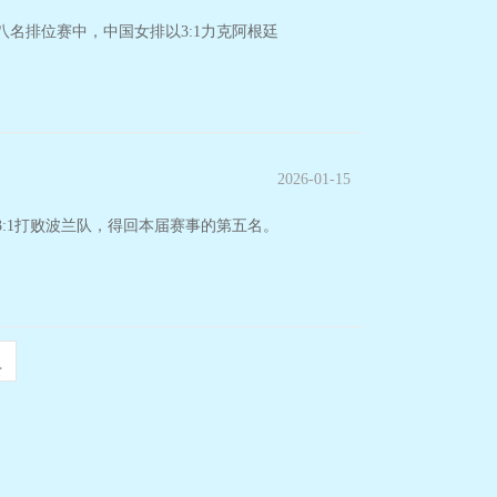
八名排位赛中，中国女排以3:1力克阿根廷
2026-01-15
3:1打败波兰队，得回本届赛事的第五名。
录