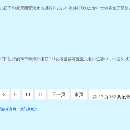
16日于印度尼西亚泗水市进行的2025年海外排联U21女排世锦赛第五至第
17日进行的2025年海外排联U21女排世锦赛五至六名排位赛中，中国队以
8
9
10
11
下一页
末页
共
17
页
162
条记
鼎娱乐官网
澳门新葡京