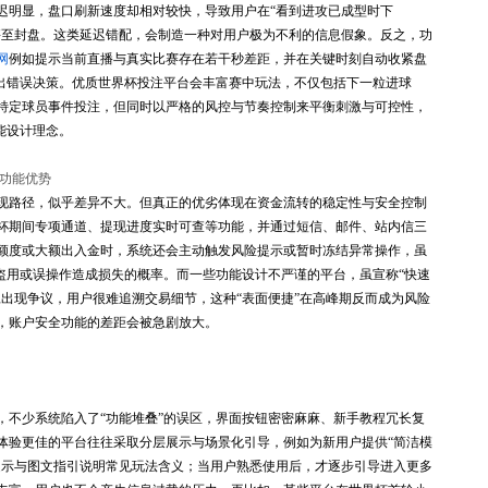
迟明显，盘口刷新速度却相对较快，导致用户在“看到进攻已成型时下
甚至封盘。这类延迟错配，会制造一种对用户极为不利的信息假象。反之，功
网
例如提示当前直播与真实比赛存在若干秒差距，并在关键时刻自动收紧盘
做出错误决策。优质世界杯投注平台会丰富赛中玩法，不仅包括下一粒进球
特定球员事件投注，但同时以严格的风控与节奏控制来平衡刺激与可控性，
能设计理念。
的功能优势
现路径，似乎差异不大。但真正的优劣体现在资金流转的稳定性与安全控制
杯期间专项通道、提现进度实时可查等功能，并通过短信、邮件、站内信三
额度或大额出入金时，系统还会主动触发风险提示或暂时冻结异常操作，虽
盗用或误操作造成损失的概率。而一些功能设计不严谨的平台，虽宣称“快速
出现争议，用户很难追溯交易细节，这种“表面便捷”在高峰期反而成为风险
，账户安全功能的差距会被急剧放大。
，不少系统陷入了“功能堆叠”的误区，界面按钮密密麻麻、新手教程冗长复
体验更佳的平台往往采取分层展示与场景化引导，例如为新用户提供“简洁模
提示与图文指引说明常见玩法含义；当用户熟悉使用后，才逐步引导进入更多