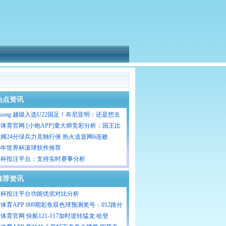
热点资讯
ngkong 越级入选U22国足！布尼亚明：还是想去
洲看看
体育官网 [小炮APP]童大师竞彩分析：国王比
或将小分告捷
姆24分绿兵力克独行侠 热火送篮网6连败
26年世界杯滚球软件推荐
界杯投注平台：支持实时赛事分析
推荐资讯
界杯投注平台功能优劣对比分析
体育APP 009期彩鱼双色球预测奖号：012路分
体育官网 快船121-117加时逆转猛龙 哈登