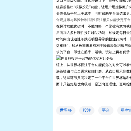
盘口与高级功能。在这种设计下，即使功能极为
组赛前推出“模拟投注”功能，让用户用虚拟账
著降低新手的上手成本，同时帮助平台筛选出更
合规提示与风险控制 理性投注相关功能决定平台
在探讨功能优劣时，不能忽略一个常被有意忽视
层面加入多种理性投注辅助功能，如设定每日最
时间内出现追涨杀跌或明显异常的投注行为时，
益相悖”，却从长期来看有利于降低极端纠纷与
块的平台，即使在赔率、活动、玩法上再有优势，
综上，从世界杯投注平台功能优劣的对比可以看
决策链路与安全需求精细打磨。从盘口展示到数
载，这些环节共同决定了一个平台在世界杯这种
而非只被短期优惠吸引，是迈向更理性、更可控
世界杯
投注
平台
星空