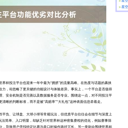
31
星空
拳
星空
赛
世界杯投注平台也迎来一年中最为“拥挤”的流量高峰。在热度与话题的裹挟
给力，却忽略了更关键的功能设计与体验差异。事实上，一个平台是否值得
理、安全机制是否完善以及数据服务是否专业。围绕这一点，对不同投注平
清晰的判断标准，而不是被“高赔率”“大礼包”这种表面信息牵着走。
胜平负、让球盘、大球小球等常规玩法，但优质平台往往会在细节与深度上
，玩法简单、入口明显，却缺乏针对世界杯这种密集赛程的优化，例如赛事筛
分，导致用户寻找特定比赛与盘口时操作路径冗长。另一类则会围绕世界杯