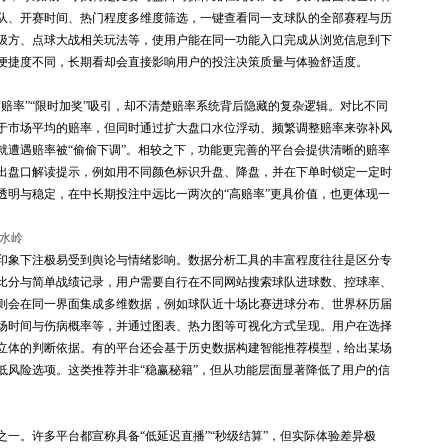
队、开赛时间、热门程度多维度筛选，一键查看同一支球队的全部赛程与历
级方、点球大战相关玩法等，使用户能在同一功能入口完成从浏览信息到下
便捷度不同，长期看却会直接影响用户的投注决策质量与体验舒适度。
赔率”“限时加奖”吸引，却不清楚赔率系统背后隐藏的复杂逻辑。对比不同
于市场平均的赔率，但同时通过扩大盘口水位浮动、频繁调整赔率来弥补风
就遭遇赔率被“偷偷下调”。相较之下，功能更完善的平台会提供清晰的赔率
出盘口解读提示，例如用不同颜色标识升盘、降盘，并在下单时锁定一定时
透明与稳定，在中长期投注中远比一两次的“高赔率”更具价值，也更体现一
水岭
印象下注极易受到舆论与情绪影响。数据分析工具的丰富程度往往是区分专
比分与简单战绩记录，用户需要自行在不同网站搜索球队进球数、控球率、
则会在同一界面集成多维数据，例如球队近十场比赛进球分布、世界杯历届
场时间与伤病概率等，并通过图表、热力图等可视化方式呈现。用户在选择
立体的判断依据。有的平台还会基于历史数据构建智能推荐模型，给出某场
低风险选项。这类推荐并非“稳赢秘籍”，但从功能层面显著降低了用户的信
一。许多平台都宣称具备“低延迟直播”“秒级结算”，但实际体验差异极