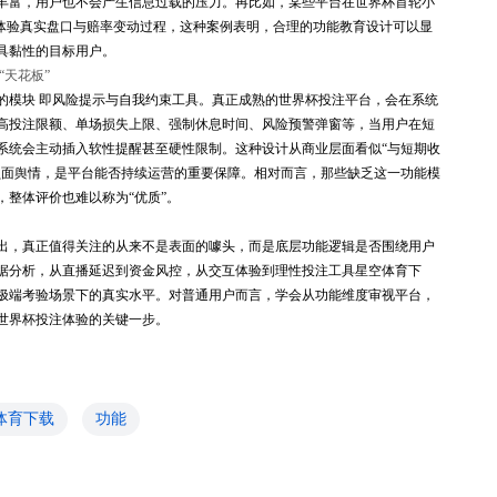
丰富，用户也不会产生信息过载的压力。再比如，某些平台在世界杯首轮小
户体验真实盘口与赔率变动过程，这种案例表明，合理的功能教育设计可以显
具黏性的目标用户。
“天花板”
的模块 即风险提示与自我约束工具。真正成熟的世界杯投注平台，会在系统
高投注限额、单场损失上限、强制休息时间、风险预警弹窗等，当用户在短
系统会主动插入软性提醒甚至硬性限制。这种设计从商业层面看似“与短期收
负面舆情，是平台能否持续运营的重要保障。相对而言，那些缺乏这一功能模
整体评价也难以称为“优质”。
出，真正值得关注的从来不是表面的噱头，而是底层功能逻辑是否围绕用户
据分析，从直播延迟到资金风控，从交互体验到理性投注工具星空体育下
极端考验场景下的真实水平。对普通用户而言，学会从功能维度审视平台，
世界杯投注体验的关键一步。
体育下载
功能