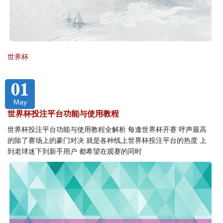
世界杯
01
May
世界杯投注平台功能与使用教程
世界杯投注平台功能与使用教程全解析 每逢世界杯开赛 呼声最高
的除了赛场上的豪门对决 就是各种线上世界杯投注平台的热度 上
到老球迷下到新手用户 都希望在观赛的同时