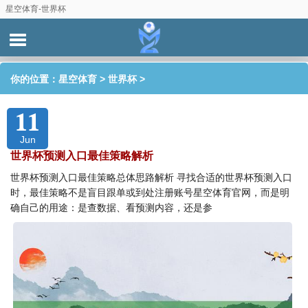
星空体育-世界杯
你的位置：
星空体育
>
世界杯
>
11
Jun
世界杯预测入口最佳策略解析
世界杯预测入口最佳策略总体思路解析 寻找合适的世界杯预测入口
时，最佳策略不是盲目跟单或到处注册账号星空体育官网，而是明
确自己的用途：是查数据、看预测内容，还是参