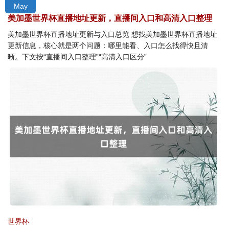
May
美加墨世界杯直播地址更新，直播间入口和高清入口整理
美加墨世界杯直播地址更新与入口总览 想找美加墨世界杯直播地址
更新信息，核心就是两个问题：哪里能看、入口怎么找得快且清
晰。下文按“直播间入口整理”“高清入口区分”
世界杯