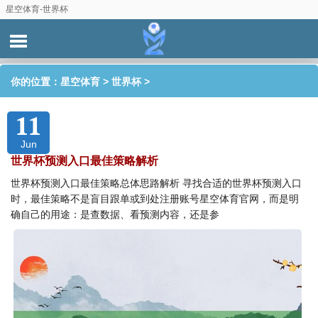
星空体育-世界杯
你的位置：
星空体育
>
世界杯
>
11
Jun
世界杯预测入口最佳策略解析
世界杯预测入口最佳策略总体思路解析 寻找合适的世界杯预测入口
时，最佳策略不是盲目跟单或到处注册账号星空体育官网，而是明
确自己的用途：是查数据、看预测内容，还是参