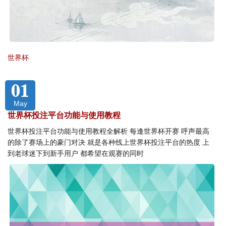
世界杯
01
May
世界杯投注平台功能与使用教程
世界杯投注平台功能与使用教程全解析 每逢世界杯开赛 呼声最高
的除了赛场上的豪门对决 就是各种线上世界杯投注平台的热度 上
到老球迷下到新手用户 都希望在观赛的同时