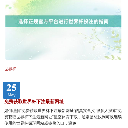
世界杯
25
May
免费获取世界杯下注最新网址
如何理解“免费获取世界杯下注最新网址”的真实含义 很多人搜索“免
费获取世界杯下注最新网址”星空体育下载，通常是想找到可以继续
使用的世界杯赌球网站或镜像入口，避免